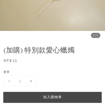
1
/2
(加購) 特別款愛心蠟燭
Regular
NT$ 15
price
數量
加入購物車