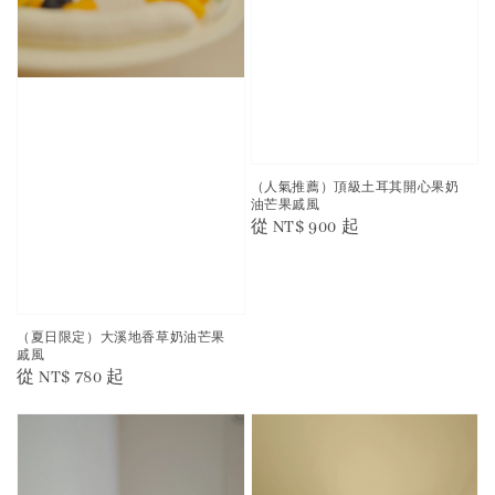
（人氣推薦）頂級土耳其開心果奶
油芒果戚風
Regular
從
NT$ 900
起
price
（夏日限定）大溪地香草奶油芒果
戚風
Regular
從
NT$ 780
起
price