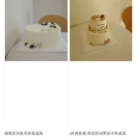
鐵觀音烏龍茶藍莓戚風
(經典推薦)香緹奶油季節水果戚風