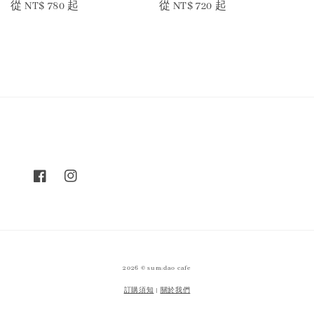
Regular
從
NT$ 780
起
Regular
從
NT$ 720
起
price
price
2026 © sum:dao cafe
訂購須知
|
關於我們